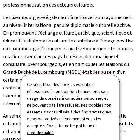
professionnalisation des acteurs culturels.
Le Luxembourg vise également à renforcer son rayonnement
au niveau international par une diplomatie culturelle active.
En promouvant l’échange culturel, artistique, scientifique et
éducatif, la diplomatie culturelle contribue à l’image positive
du Luxembourg à l’étranger et au développement des bonnes
relations avec d’autres pays. Le réseau diplomatique et
consulaire luxembourgeois, et en particulier les Maisons du
Grand-Duché de Luxembourg (MGDL) établies au sein d’un
certain nombre de représentations à travers le monde,
Ce site utilise des cookies essentiels
contribuent proactivement à promouvoir la culture
nécessaires à son bon fonctionnement, sans
luxembourgeoise dans toute sa diversité à l’échelle
usage de données à caractère personnel, et
internationale.
ne pouvant pas être refusés. Des cookies non
essentiels sont utilisés à des fins statistiques
Au sein du Ministère des Affaires étrangères, la diplomatie
et seront activés uniquement si vous les
culturelle mise en œuvre par les ambassades et les consulats
acceptez. Consulter notre
politique de
est appuyée par la Direction des Affaires consulaires et des
confidentialité
.
Relations culturelles internationales, en étroite