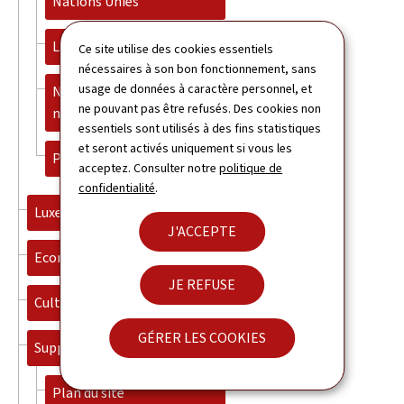
Nations Unies
La maison du Luxembourg
Ce site utilise des cookies essentiels
nécessaires à son bon fonctionnement, sans
usage de données à caractère personnel, et
Non-Violence - Le revolver
ne pouvant pas être refusés. Des cookies non
noué
essentiels sont utilisés à des fins statistiques
et seront activés uniquement si vous les
Postes vacants et stages
acceptez. Consulter notre
politique de
confidentialité
.
Luxembourg
J'ACCEPTE
Economie
JE REFUSE
Culture
GÉRER LES COOKIES
Support
Plan du site