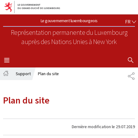
Aller au menu principal
Aller au contenu
FR
Le gouvernement luxembourgeois
FR
Représentation permanente du Luxembourg
auprès des Nations Unies à New York
AFFICHER
MENU
PRINCIPAL
Support
Plan du site
PA
Accueil
Plan du site
Dernière modification le
29.07.2019