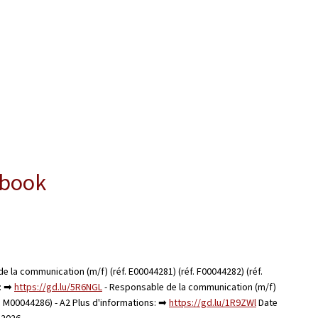
ebook
e la communication (m/f) (réf. E00044281) (réf. F00044282) (réf.
s: ➡
https://gd.lu/5R6NGL
- Responsable de la communication (m/f)
éf. M00044286) - A2 Plus d'informations: ➡
https://gd.lu/1R9ZWl
Date