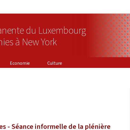
Aller au menu principal
Aller au contenu
anente du Luxembourg
nies à New York
Economie
Culture
s - Séance informelle de la plénière