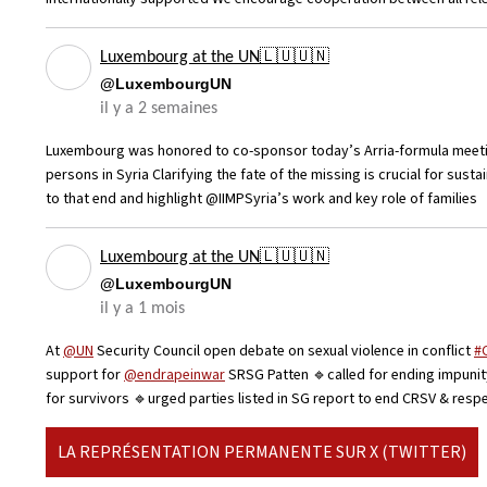
Luxembourg at the UN🇱🇺🇺🇳
@LuxembourgUN
il y a 2 semaines
Luxembourg was honored to co-sponsor today’s Arria-formula meeting
persons in Syria Clarifying the fate of the missing is crucial for sust
to that end and highlight @IIMPSyria’s work and key role of families
Luxembourg at the UN🇱🇺🇺🇳
@LuxembourgUN
il y a 1 mois
At
@UN
Security Council open debate on sexual violence in conflict
#
support for
@endrapeinwar
SRSG Patten 🔹called for ending impunit
for survivors 🔹urged parties listed in SG report to end CRSV & resp
LA REPRÉSENTATION PERMANENTE SUR X (TWITTER)