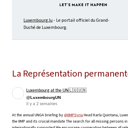
Luxembourg.lu
- Le portail officiel du Grand-
Duché de Luxembourg.
La Représentation permanente 
Luxembourg at the UN🇱🇺🇺🇳
@LuxembourgUN
il y a 2 semaines
At the annual UNGA briefing by
@IIMPSyria
Head Karla Quintana, Luxe
the IIMP and its crucial mandate The search for all missing persons i
internationally supported We encourage cooperation between all rel