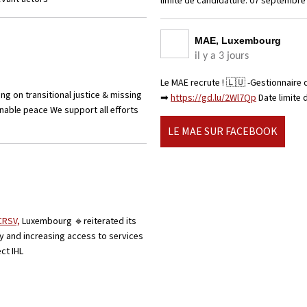
limite de candidature: 07 septembr
MAE, Luxembourg
il y a 3 jours
Le MAE recrute ! 🇱🇺 -Gestionnaire 
 on transitional justice & missing
➡
https://gd.lu/2Wl7Qp
Date limite
ainable peace We support all efforts
LE MAE SUR FACEBOOK
CRSV,
Luxembourg 🔹reiterated its
y and increasing access to services
ect IHL