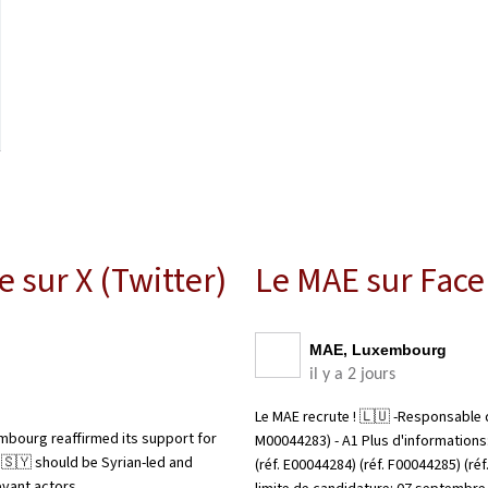
sur X (Twitter)
Le MAE sur Fac
MAE, Luxembourg
il y a 2 jours
Le MAE recrute ! 🇱🇺 -Responsable d
mbourg reaffirmed its support for
M00044283) - A1 Plus d'information
n 🇸🇾 should be Syrian-led and
(réf. E00044284) (réf. F00044285) (r
evant actors