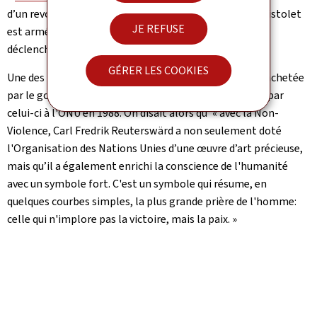
d’un revolver de calibre 45 dont le canon est noué. Le pistolet
JE REFUSE
est armé, mais le nœud veut montrer que l’arme ne se
déclenchera pas.
GÉRER LES COOKIES
Une des trois premières versions de la sculpture a été achetée
par le gouvernement luxembourgeois et a été offerte par
celui-ci à l'ONU en 1988. On disait alors qu’ « avec la Non-
Violence, Carl Fredrik Reuterswärd a non seulement doté
l'Organisation des Nations Unies d’une œuvre d’art précieuse,
mais qu’il a également enrichi la conscience de l'humanité
avec un symbole fort. C'est un symbole qui résume, en
quelques courbes simples, la plus grande prière de l'homme:
celle qui n'implore pas la victoire, mais la paix. »