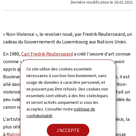
Dernière modification le
26.02.2021
« Non-Violence », le revolver noué, par Fredrik Reuterswärd, un
cadeau du Gouvernement du Luxembourg aux Nations Unies.
En 1980,
Carl Fredrik Reuterswärd
a créé l'oeuvre d'art connue
comme « Non-Violence » ou « Le revolver noué » après avoir
appris que son ami, John Lennon, avait été assassiné.
Ce site utilise des cookies essentiels
nécessaires à son bon fonctionnement, sans
Bouleversé et en colère au sujet de cette mort insensée, il est
usage de données à caractère personnel, et
allé dans son studio et a commencé à travailler sur la « Non-
ne pouvant pas être refusés. Des cookies non
violence ». « Mon premier croquis en trois dimensions était un
essentiels sont utilisés à des fins statistiques
peu rude et simple, mais la chose importante est que l'idée du
et seront activés uniquement si vous les
canon noué m’a accompagné depuis le début », dit-il.
acceptez. Consulter notre
politique de
confidentialité
.
L'artiste suédois a produit différentes variantes de la pièce, la
plus célèbre étant la sculpture installée en 1985
J'ACCEPTE
à
Malmö/Suède
. L’oeuvre est une grande réplique en bronze